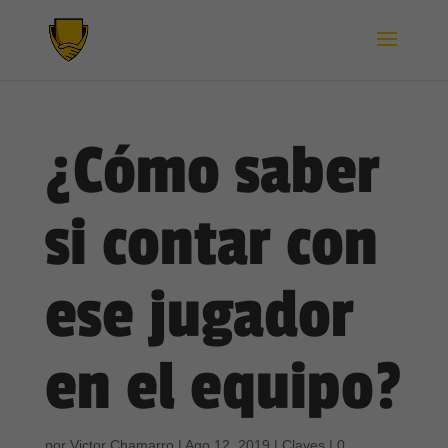
¿Cómo saber
si contar con
ese jugador
en el equipo?
por
Victor Chamarro
|
Ago 12, 2019
|
Claves
|
0