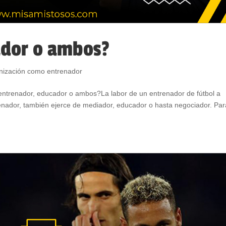
ador o ambos?
nización como entrenador
o entrenador, educador o ambos?La labor de un entrenador de fútbol a
renador, también ejerce de mediador, educador o hasta negociador. Par