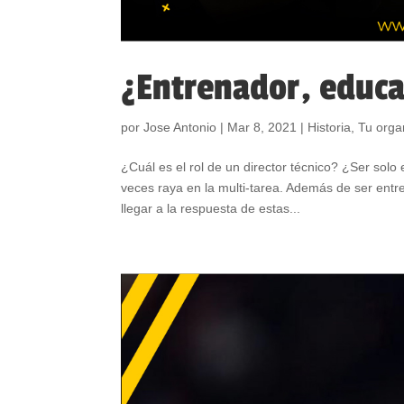
¿Entrenador, educ
por
Jose Antonio
|
Mar 8, 2021
|
Historia
,
Tu orga
¿Cuál es el rol de un director técnico? ¿Ser sol
veces raya en la multi-tarea. Además de ser ent
llegar a la respuesta de estas...