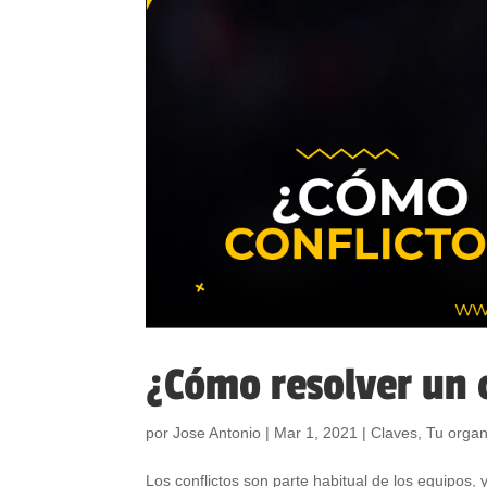
¿Cómo resolver un c
por
Jose Antonio
|
Mar 1, 2021
|
Claves
,
Tu organ
Los conflictos son parte habitual de los equipos, 