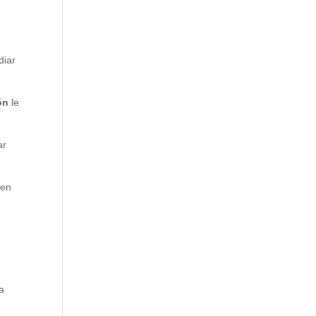
diar
ón
le
ar
 en
la