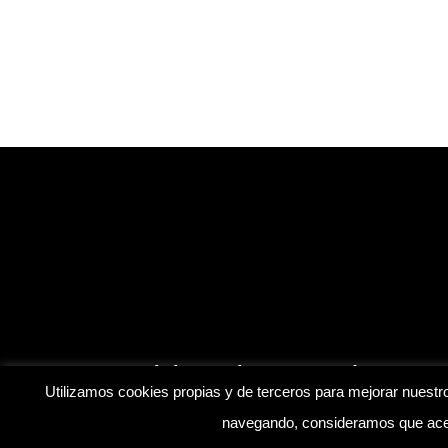
Inicio
Blog
Contáctanos
Utilizamos cookies propias y de terceros para mejorar nuestro
navegando, consideramos que acep
© Mis Amistosos. | Desarrollado por
soyfranklinr
|
Aviso 