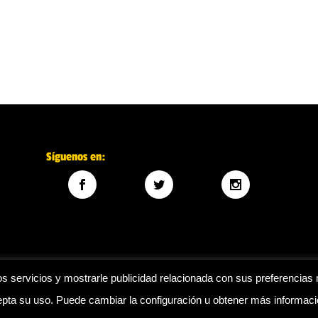
Síguenos en:
s servicios y mostrarle publicidad relacionada con sus preferencias 
ta su uso. Puede cambiar la configuración u obtener más informac
Legal
|
Política de privacidad
|
Política de cookies