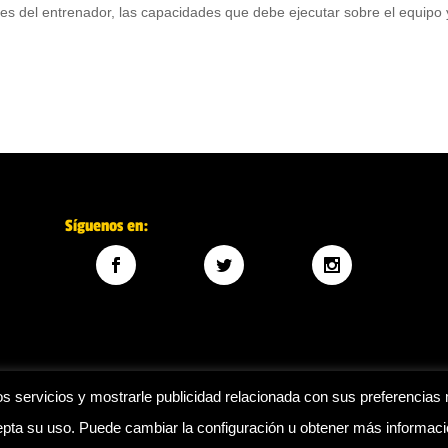
les del entrenador, las capacidades que debe ejecutar sobre el equipo 
Síguenos en:
s servicios y mostrarle publicidad relacionada con sus preferencias 
ta su uso. Puede cambiar la configuración u obtener más informac
Legal
|
Política de privacidad
|
Política de cookies