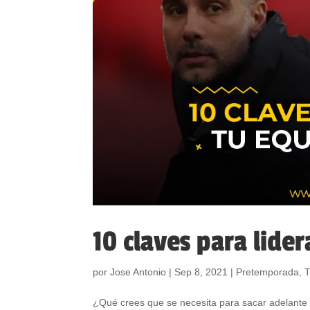
10 claves para lide
por
Jose Antonio
|
Sep 8, 2021
|
Pretemporada
,
T
¿Qué crees que se necesita para sacar adelante 