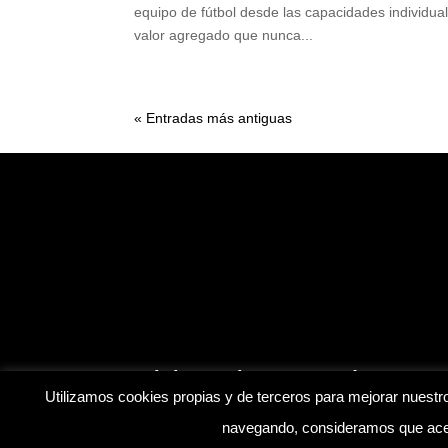
equipo de fútbol desde las capacidades individua
valor agregado que nunca...
« Entradas más antiguas
Inicio
Blog
Contáctanos
Utilizamos cookies propias y de terceros para mejorar nuestro
navegando, consideramos que acep
© Mis Amistosos. | Desarrollado por
soyfranklinr
|
Aviso 