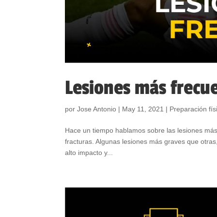
Lesiones más frecue
por
Jose Antonio
|
May 11, 2021
|
Preparación fís
Hace un tiempo hablamos sobre las lesiones más f
fracturas. Algunas lesiones más graves que otras,
alto impacto y...