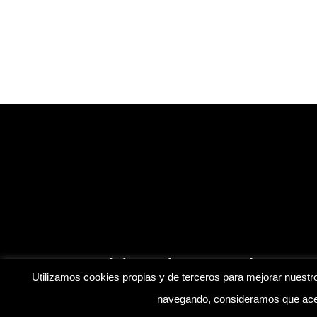
Inicio
Blog
Contáctanos
Utilizamos cookies propias y de terceros para mejorar nuestro
navegando, consideramos que acep
© Mis Amistosos. | Desarrollado por
soyfranklinr
|
Aviso 