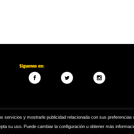
Síguenos en:
s servicios y mostrarle publicidad relacionada con sus preferencias 
ta su uso. Puede cambiar la configuración u obtener más informac
Legal
|
Política de privacidad
|
Política de cookies