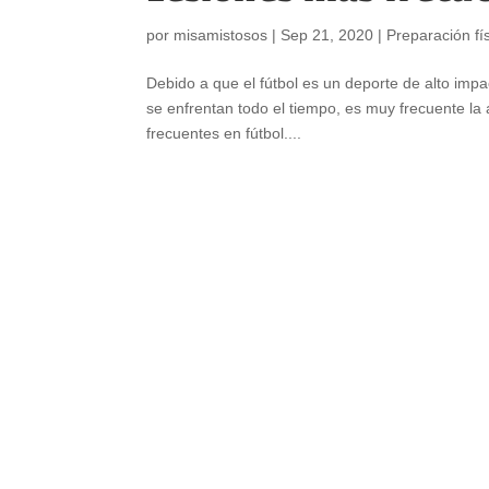
por
misamistosos
|
Sep 21, 2020
|
Preparación fí
Debido a que el fútbol es un deporte de alto impa
se enfrentan todo el tiempo, es muy frecuente la 
frecuentes en fútbol....