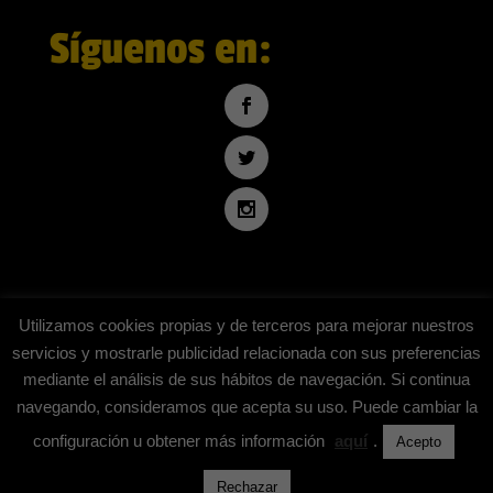
Síguenos en:
Utilizamos cookies propias y de terceros para mejorar nuestros
servicios y mostrarle publicidad relacionada con sus preferencias
mediante el análisis de sus hábitos de navegación. Si continua
Inicio
Blog
Contáctanos
navegando, consideramos que acepta su uso. Puede cambiar la
configuración u obtener más información
aquí
.
Acepto
© Mis Amistosos. | Desarrollado por
soyfranklinr
|
Aviso Legal
|
Rechazar
Política de privacidad
|
Política de cookies