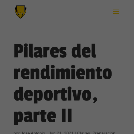
Pilares del
rendimiento
deportivo,
parte II
por
Jose Antonio
|
Jun 21, 2021
|
Claves
,
Preparación