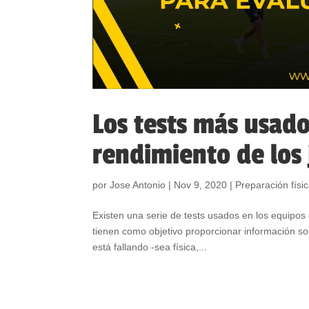
Los tests más usado
rendimiento de los
por
Jose Antonio
|
Nov 9, 2020
|
Preparación físi
Existen una serie de tests usados en los equipos 
tienen como objetivo proporcionar información s
está fallando -sea física,...