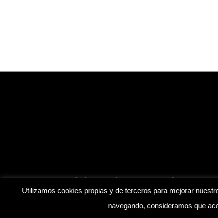
Inicio
Blog
Contáctanos
Utilizamos cookies propias y de terceros para mejorar nuestro
navegando, consideramos que acep
© Mis Amistosos. | Desarrollado por
soyfranklinr
|
Aviso 