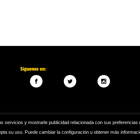
Síguenos en:
s servicios y mostrarle publicidad relacionada con sus preferencias 
ta su uso. Puede cambiar la configuración u obtener más informac
Legal
|
Política de privacidad
|
Política de cookies