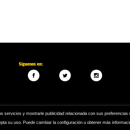
Síguenos en:
s servicios y mostrarle publicidad relacionada con sus preferencias 
ta su uso. Puede cambiar la configuración u obtener más informac
Legal
|
Política de privacidad
|
Política de cookies