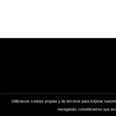
Inicio
Blog
Contáctanos
Utilizamos cookies propias y de terceros para mejorar nuestro
navegando, consideramos que acep
© Mis Amistosos. | Desarrollado por
soyfranklinr
|
Aviso 