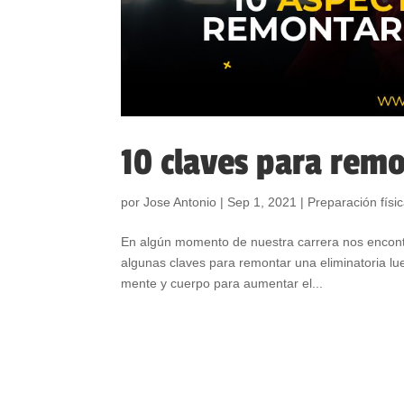
10 claves para remo
por
Jose Antonio
|
Sep 1, 2021
|
Preparación físi
En algún momento de nuestra carrera nos encont
algunas claves para remontar una eliminatoria l
mente y cuerpo para aumentar el...