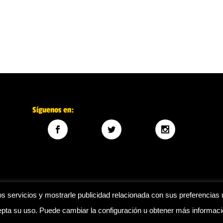
Síguenos en:
s servicios y mostrarle publicidad relacionada con sus preferencias 
ta su uso. Puede cambiar la configuración u obtener más informac
Legal
|
Política de privacidad
|
Política de cookies