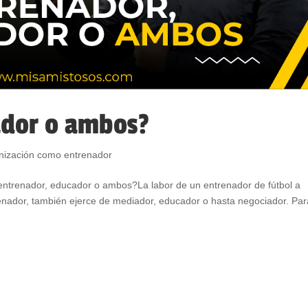
ador o ambos?
nización como entrenador
o entrenador, educador o ambos?La labor de un entrenador de fútbol a
renador, también ejerce de mediador, educador o hasta negociador. Par