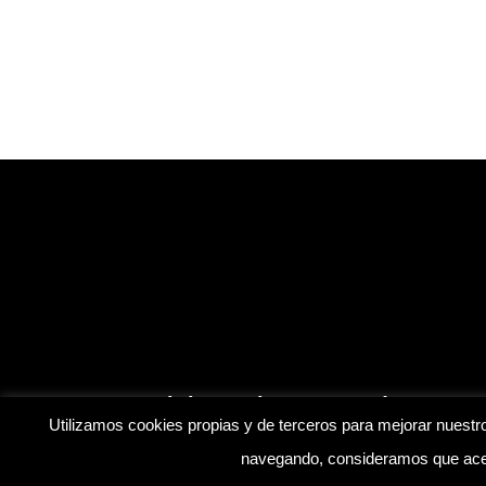
Inicio
Blog
Contáctanos
Utilizamos cookies propias y de terceros para mejorar nuestro
navegando, consideramos que acep
© Mis Amistosos. | Desarrollado por
soyfranklinr
|
Aviso 