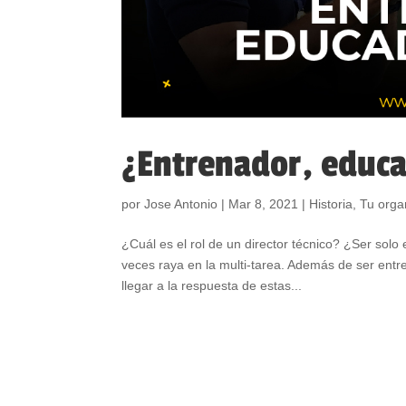
¿Entrenador, educ
por
Jose Antonio
|
Mar 8, 2021
|
Historia
,
Tu orga
¿Cuál es el rol de un director técnico? ¿Ser sol
veces raya en la multi-tarea. Además de ser ent
llegar a la respuesta de estas...