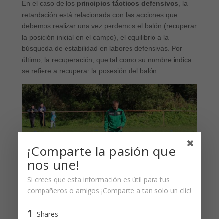
En el caso de los
principios tácticos defensivos
, la
retardación está relacionada con las acciones que
debemos realizar una vez perdemos el balón (recuperar
la posición inicial en el campo), el equilibrio a la
búsqueda de estabilidad en labores defensivas. Por
último, la recuperación; que tal como su nombre indica
se refiere a recuperar la posesión del balón.
¡Comparte la pasión que
nos une!
Si crees que esta información es útil para tus
compañeros o amigos ¡Comparte a tan solo un clic!
Entrenador de fútbol
1
Shares