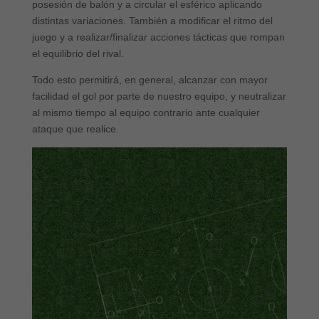
posesión de balón y a circular el esférico aplicando
distintas variaciones. También a modificar el ritmo del
juego y a realizar/finalizar acciones tácticas que rompan
el equilibrio del rival.
Todo esto permitirá, en general, alcanzar con mayor
facilidad el gol por parte de nuestro equipo, y neutralizar
al mismo tiempo al equipo contrario ante cualquier
ataque que realice.