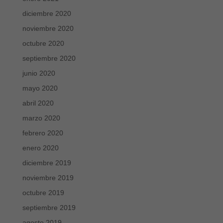
diciembre 2020
noviembre 2020
octubre 2020
septiembre 2020
junio 2020
mayo 2020
abril 2020
marzo 2020
febrero 2020
enero 2020
diciembre 2019
noviembre 2019
octubre 2019
septiembre 2019
agosto 2019