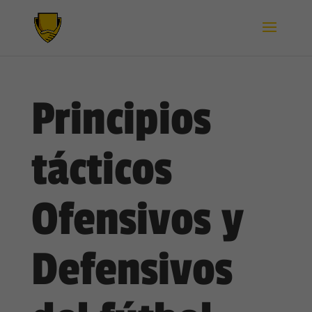
Principios
tácticos
Ofensivos y
Defensivos