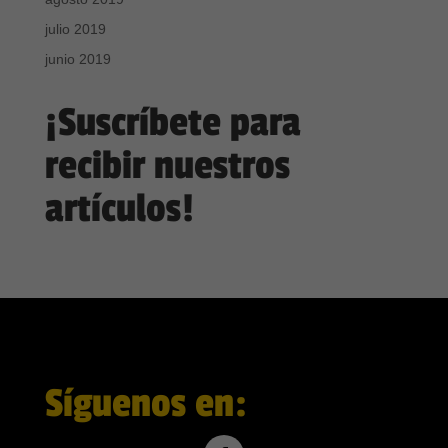
julio 2019
junio 2019
¡Suscríbete para
recibir nuestros
artículos!
Síguenos en: