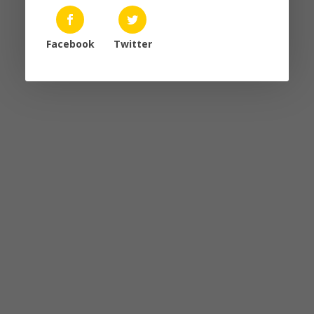
Facebook
Twitter