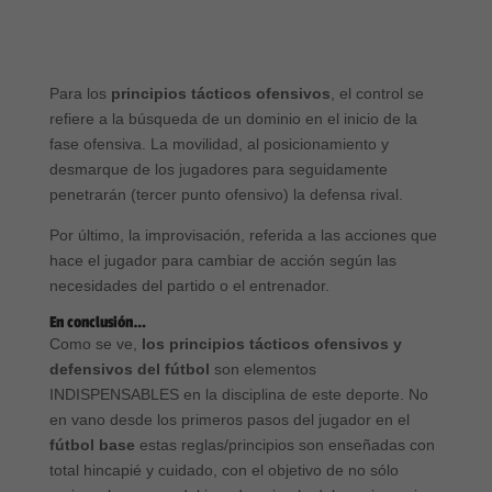
Para los
principios tácticos ofensivos
, el control se
refiere a la búsqueda de un dominio en el inicio de la
fase ofensiva. La movilidad, al posicionamiento y
desmarque de los jugadores para seguidamente
penetrarán (tercer punto ofensivo) la defensa rival.
Por último, la improvisación, referida a las acciones que
hace el jugador para cambiar de acción según las
necesidades del partido o el entrenador.
En conclusión…
Como se ve,
los principios tácticos ofensivos y
defensivos del fútbol
son elementos
INDISPENSABLES en la disciplina de este deporte. No
en vano desde los primeros pasos del jugador en el
fútbol base
estas reglas/principios son enseñadas con
total hincapié y cuidado, con el objetivo de no sólo