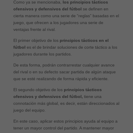
Como ya se mencionaba,
los principios tácticos
ofensivos y defensivos del fútbol
se definen en
cierta manera como una serie de “reglas” basadas en el
juego, que ofrecen a los jugadores una serie de
ventajas frente al rival.
El primer objetivo de los
principios tácticos en el
fútbol
es el de brindar soluciones de corte táctico a los
jugadores durante los partidos.
De esta forma, podrán contrarrestar cualquier avance
del rival o en su defecto sacar partida de algún ataque
que se esté realizando de forma rápida y eficiente.
El segundo objetivo de los
principios tácticos
ofensivos y defensivos del fútbol,
tiene una
connotación más global, es decir, están direccionados al
juego del equipo.
En este caso, aplicar estos principios ayuda al equipo a
tener un mayor control del partido. A mantener mayor