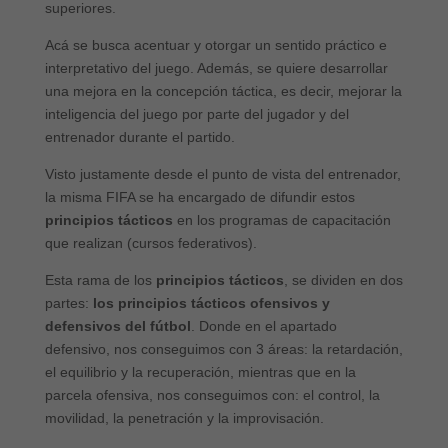
superiores.
Acá se busca acentuar y otorgar un sentido práctico e
interpretativo del juego. Además, se quiere desarrollar
una mejora en la concepción táctica, es decir, mejorar la
inteligencia del juego por parte del jugador y del
entrenador durante el partido.
Visto justamente desde el punto de vista del entrenador,
la misma FIFA se ha encargado de difundir estos
principios tácticos
en los programas de capacitación
que realizan (cursos federativos).
Esta rama de los
principios tácticos
, se dividen en dos
partes:
los principios tácticos ofensivos y
defensivos del fútbol
. Donde en el apartado
defensivo, nos conseguimos con 3 áreas: la retardación,
el equilibrio y la recuperación, mientras que en la
parcela ofensiva, nos conseguimos con: el control, la
movilidad, la penetración y la improvisación.