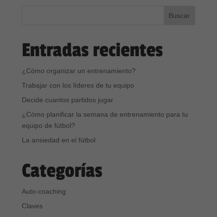
Entradas recientes
¿Cómo organizar un entrenamiento?
Trabajar con los líderes de tu equipo
Decide cuantos partidos jugar
¿Cómo planificar la semana de entrenamiento para tu
equipo de fútbol?
La ansiedad en el fútbol
Categorías
Auto-coaching
Claves