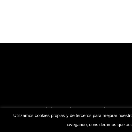
Inicio
Blog
Contáctanos
Utilizamos cookies propias y de terceros para mejorar nuestro
navegando, consideramos que acep
© Mis Amistosos. | Desarrollado por
soyfranklinr
|
Aviso 