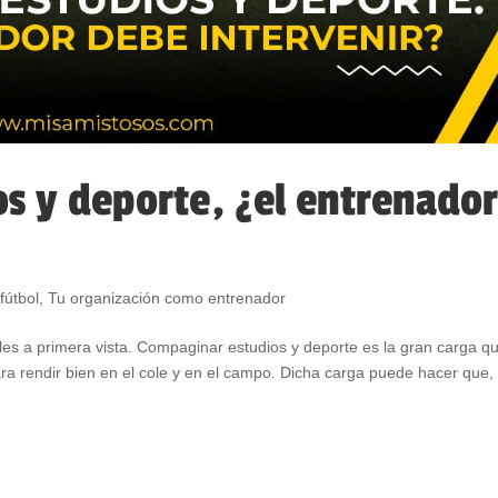
s y deporte, ¿el entrenado
fútbol
,
Tu organización como entrenador
les a primera vista. Compaginar estudios y deporte es la gran carga q
ra rendir bien en el cole y en el campo. Dicha carga puede hacer que,