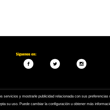
Síguenos en:
s servicios y mostrarle publicidad relacionada con sus preferencias 
ta su uso. Puede cambiar la configuración u obtener más informac
Legal
|
Política de privacidad
|
Política de cookies