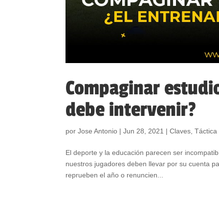
Compaginar estudio
debe intervenir?
por
Jose Antonio
|
Jun 28, 2021
|
Claves
,
Táctica 
El deporte y la educación parecen ser incompatib
nuestros jugadores deben llevar por su cuenta pa
reprueben el año o renuncien...